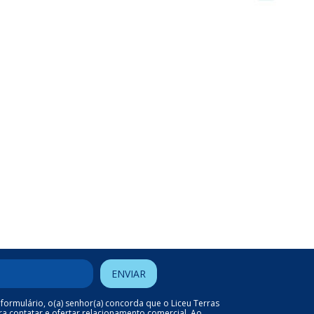
formulário, o(a) senhor(a) concorda que o Liceu Terras
ra contatar e ofertar relacionamento comercial. Ao