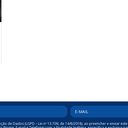
ão de Dados (LGPD – Lei nº 13.709, de 14/8/2018), ao preencher e enviar este 
Nome, E-mail e Telefone) com a finalidade legítima, específica e exclusiva pa