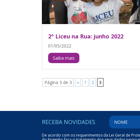
2º Liceu na Rua: junho 2022
01/05/2022
Saiba mais
Página 3 de 3
«
1
2
3
RECEBA NOVIDADES
De acordo com os requerimentos da Lei Geral de Proteç
do Engenho faça o tratamento dos seus dados pessoais (