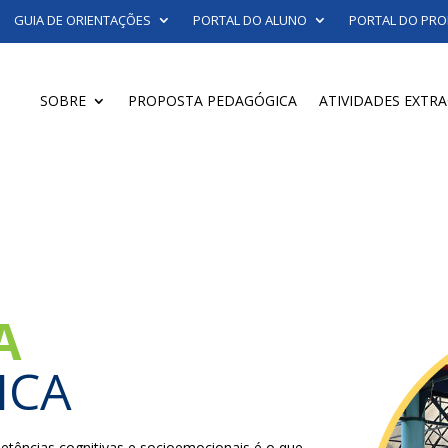
GUIA DE ORIENTAÇÕES
PORTAL DO ALUNO
PORTAL DO PRO
SOBRE
PROPOSTA PEDAGÓGICA
ATIVIDADES EXTR
A
ICA
ências cognitivas e socioemocionais é o que