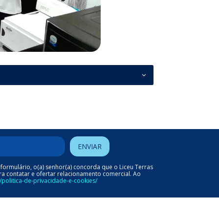
formulário, o(a) senhor(a) concorda que o Liceu Terras
ra contatar e ofertar relacionamento comercial. Ao
r/politica-de-privacidade-e-cookies/