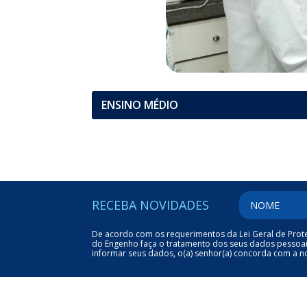
ENSINO MÉDIO
RECEBA NOVIDADES
De acordo com os requerimentos da Lei Geral de Proteç
do Engenho faça o tratamento dos seus dados pessoais (
informar seus dados, o(a) senhor(a) concorda com a nos