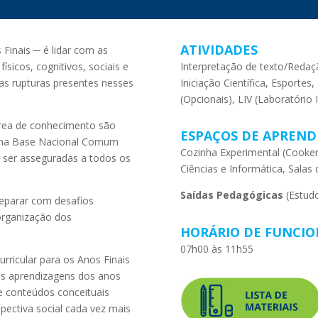
ATIVIDADES
Finais ─ é lidar com as
sicos, cognitivos, sociais e
Interpretação de texto/Reda
as rupturas presentes nesses
Iniciação Científica, Esportes
(Opcionais), LIV (Laboratório I
rea de conhecimento são
ESPAÇOS DE APREND
as na Base Nacional Comum
Cozinha Experimental (Cookery
m ser asseguradas a todos os
Ciências e Informática, Salas
Saídas Pedagógicas
(Estud
eparar com desafios
organização dos
HORÁRIO DE FUNCI
07h00 às 11h55
rricular para os Anos Finais
as aprendizagens dos anos
e conteúdos conceituais
ectiva social cada vez mais